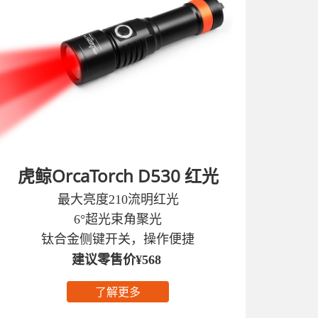
虎鲸OrcaTorch D530 红光
最大亮度210流明红光‌
6°超光束角聚光
钛合金侧键开关，操作便捷
建议零售价¥568
了解更多