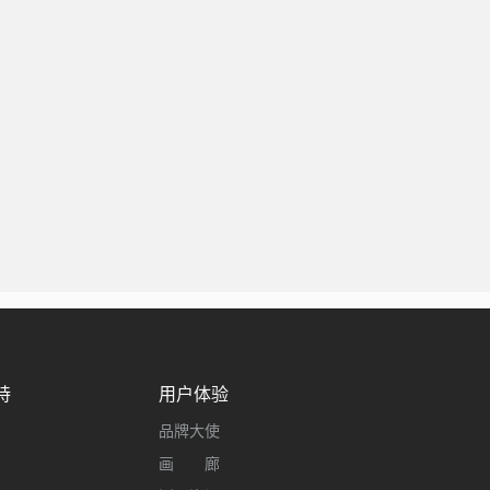
持
用户体验
品牌大使
画 廊