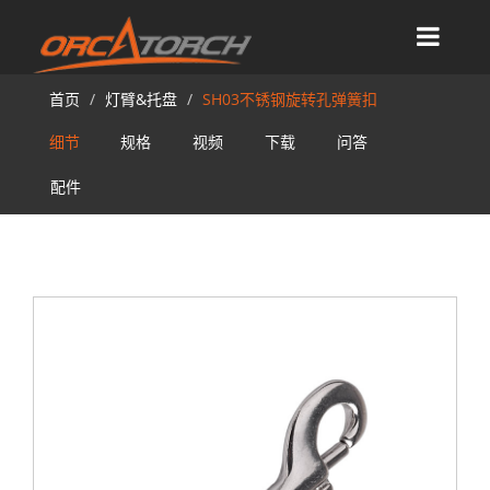
首页
灯臂&托盘
SH03不锈钢旋转孔弹簧扣
细节
规格
视频
下载
问答
配件