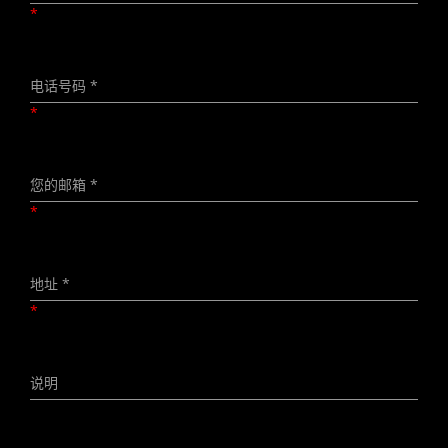
*
*
*
*