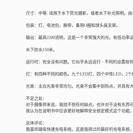
尺寸：中等, 适用于水下荧光摄影，或者水下补光照明。
包装：灯，电池包，腕带，备用O圈和球头装支架。
输出：最高2200流明，这是一个非常强大的光。有低功
水下防水150米。
运行时：完全没有问题。它似乎永远运行 - 不同的设置给你
灯：有四种不同的颜色。九个LED灯，四个中性LED，2个
光束：主白光束非常均匀。光束不会集中到热点，并具有大
不足之处：
对于摄像师来说，我找不到任何缺点。也许对于没有东西
我认为在说明书中应该更好地解释安全锁定模式这个功能
总体评论：
我喜欢磁吸快速充电系统。这是我用过的最好的充电系统